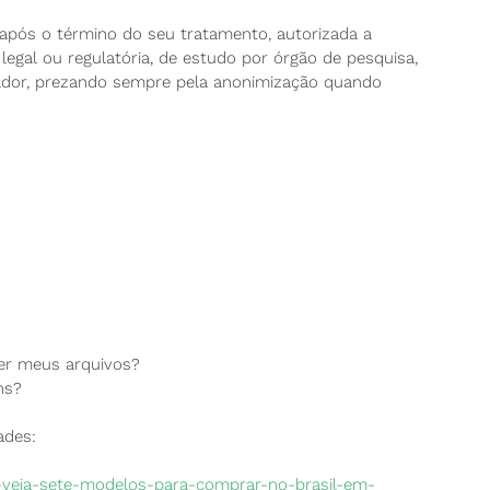
após o término do seu tratamento, autorizada a
egal ou regulatória, de estudo por órgão de pesquisa,
olador, prezando sempre pela anonimização quando
er meus arquivos?
ns?
ades:
b-veja-sete-modelos-para-comprar-no-brasil-em-