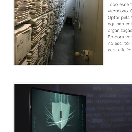
Todo esse t
vantajoso.
Optar pela 
equipamento
organização
Embora você
no escritó
gera eficiê