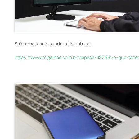
Saiba mais acessando o link abaixo.
https://www.migalhas.com.br/depeso/390681/o-que-faz