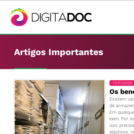
Artigos Importantes
17/07/2026
Os bene
Existem vár
de armazen
Em qualquer
bem. Por is
isso preci
elásticos, 