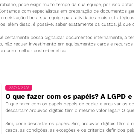
rabalho, pode exigir muito tempo da sua equipe, por isso opta
 Contamos com especialistas em preparação de documentos gara
terceirização libera sua equipe para atividades mais estratégic
s, além disso, é possível saber exatamente os custos, já que
.
 certamente possa digitalizar documentos internamente, a terce
rio, não requer investimento em equipamentos caros e recurso
ncia com melhor custo-benefício.
22/06/2026
O que fazer com os papéis? A LGPD e
O que fazer com os papéis depois de copiar e arquivar os
descartar? Arquivos digitais têm o mesmo valor legal? O que
Sim, pode descartar os papéis. Sim, arquivos digitais têm o
casos, as condições, as exceções e os critérios definidos pel