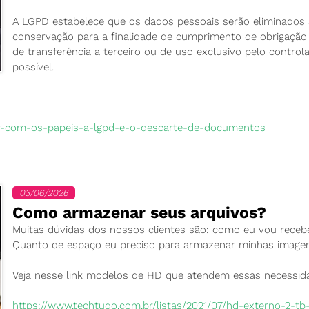
A LGPD estabelece que os dados pessoais serão eliminados 
conservação para a finalidade de cumprimento de obrigação l
de transferência a terceiro ou de uso exclusivo pelo contr
possível.
er-com-os-papeis-a-lgpd-e-o-descarte-de-documentos
03/06/2026
Como armazenar seus arquivos?
Muitas dúvidas dos nossos clientes são: como eu vou receb
Quanto de espaço eu preciso para armazenar minhas image
Veja nesse link modelos de HD que atendem essas necessid
https://www.techtudo.com.br/listas/2021/07/hd-externo-2-t