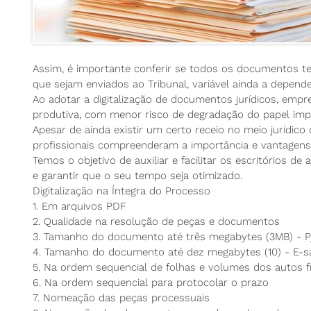
Assim, é importante conferir se todos os documentos t
que sejam enviados ao Tribunal, variável ainda a depend
Ao adotar a digitalização de documentos jurídicos, emp
produtiva, com menor risco de degradação do papel impr
Apesar de ainda existir um certo receio no meio jurídico
profissionais compreenderam a importância e vantagens 
Temos o objetivo de auxiliar e facilitar os escritórios d
e garantir que o seu tempo seja otimizado.
Digitalização na Íntegra do Processo
1. Em arquivos PDF
2. Qualidade na resolução de peças e documentos
3. Tamanho do documento até três megabytes (3MB) - P
4. Tamanho do documento até dez megabytes (10) - E-s
5. Na ordem sequencial de folhas e volumes dos autos f
6. Na ordem sequencial para protocolar o prazo
7. Nomeação das peças processuais