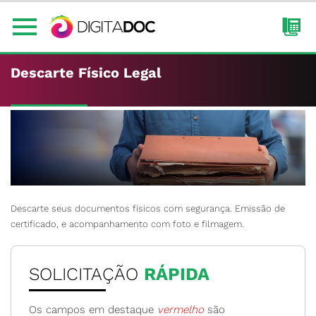
Descarte Físico Legal
Descarte seus documentos físicos com segurança. Emissão de
certificado, e acompanhamento com foto e filmagem.
SOLICITAÇÃO
RÁPIDA
Os campos em destaque
vermelho
são