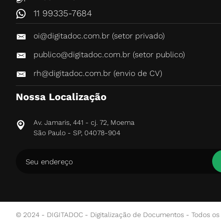
11 99335-7684
oi@digitadoc.com.br (setor privado)
publico@digitadoc.com.br (setor publico)
rh@digitadoc.com.br (envio de CV)
Nossa Localização
Av. Jamaris, 441 - cj. 72, Moema
São Paulo - SP, 04078-904
© 2024 - DIGITADOC - Digitalização de Documentos - Todos os d